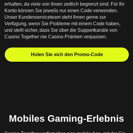
erhalten, da viele von ihnen zeitlich begrenzt sind. Für Ihr
Konto können Sie jeweils nur einen Code verwenden.
Unser Kundenserviceteam steht Ihnen gerne zur
Verfügung, wenn Sie Probleme mit einem Code haben,
und stellt sicher, dass Sie über die Supportkanäle von
Casino Together nie Casino-Prämien verpassen.
Holen Sie sich den Promo-Code
Mobiles Gaming-Erlebnis