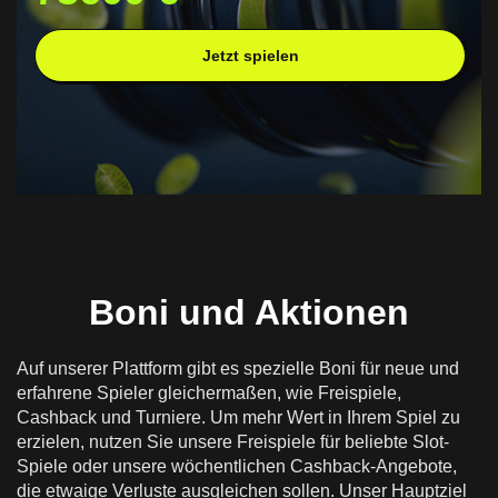
Jetzt spielen
Boni und Aktionen
Auf unserer Plattform gibt es spezielle Boni für neue und
erfahrene Spieler gleichermaßen, wie Freispiele,
Cashback und Turniere. Um mehr Wert in Ihrem Spiel zu
erzielen, nutzen Sie unsere Freispiele für beliebte Slot-
Spiele oder unsere wöchentlichen Cashback-Angebote,
die etwaige Verluste ausgleichen sollen. Unser Hauptziel