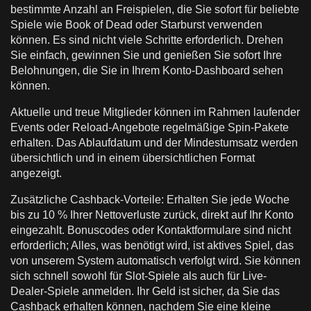
bestimmte Anzahl an Freispielen, die Sie sofort für beliebte
Spiele wie Book of Dead oder Starburst verwenden
können. Es sind nicht viele Schritte erforderlich. Drehen
Sie einfach, gewinnen Sie und genießen Sie sofort Ihre
Belohnungen, die Sie in Ihrem Konto-Dashboard sehen
können.
Aktuelle und treue Mitglieder können im Rahmen laufender
Events oder Reload-Angebote regelmäßige Spin-Pakete
erhalten. Das Ablaufdatum und der Mindestumsatz werden
übersichtlich und in einem übersichtlichen Format
angezeigt.
Zusätzliche Cashback-Vorteile: Erhalten Sie jede Woche
bis zu 10 % Ihrer Nettoverluste zurück, direkt auf Ihr Konto
eingezahlt. Bonuscodes oder Kontaktformulare sind nicht
erforderlich; Alles, was benötigt wird, ist aktives Spiel, das
von unserem System automatisch verfolgt wird. Sie können
sich schnell sowohl für Slot-Spiele als auch für Live-
Dealer-Spiele anmelden. Ihr Geld ist sicher, da Sie das
Cashback erhalten können, nachdem Sie eine kleine