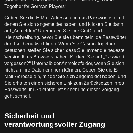
Together for German Players“.
Geben Sie die E-Mail-Adresse und das Passwort ein, mit
denen Sie sich angemeldet haben, und klicken Sie dann
auf „Anmelden“ Überprüfen Sie Ihre Groß- und
Kleinschreibung, bevor Sie sie übermitteln, da Passwörter
den Fall berücksichtigen. Wenn Sie Casino Together
besuchen, stellen Sie sicher, dass Sie immer die neueste
Version Ihres Browsers haben. Klicken Sie auf „Passwort
vergessen?“ Unterhalb der Anmeldefelder, wenn Sie sich
nicht an Ihre Daten erinnern können. Geben Sie die E-
Mail-Adresse ein, mit der Sie sich angemeldet haben, und
Sie erhalten einen sicheren Link zum Zurücksetzen Ihres
Passworts. Ihr Spielprofil ist sicher und dieser Vorgang
geht schnell.
Sicherheit und
verantwortungsvoller Zugang