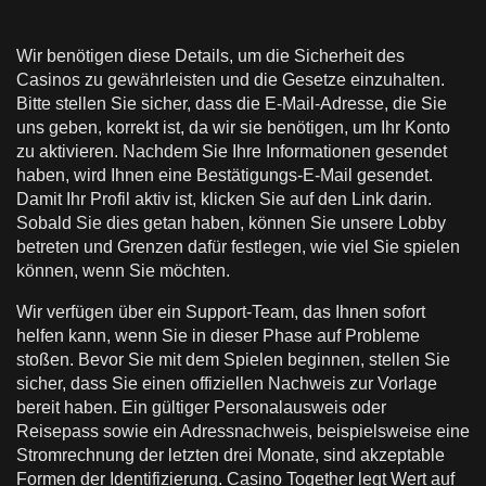
Wir benötigen diese Details, um die Sicherheit des
Casinos zu gewährleisten und die Gesetze einzuhalten.
Bitte stellen Sie sicher, dass die E-Mail-Adresse, die Sie
uns geben, korrekt ist, da wir sie benötigen, um Ihr Konto
zu aktivieren. Nachdem Sie Ihre Informationen gesendet
haben, wird Ihnen eine Bestätigungs-E-Mail gesendet.
Damit Ihr Profil aktiv ist, klicken Sie auf den Link darin.
Sobald Sie dies getan haben, können Sie unsere Lobby
betreten und Grenzen dafür festlegen, wie viel Sie spielen
können, wenn Sie möchten.
Wir verfügen über ein Support-Team, das Ihnen sofort
helfen kann, wenn Sie in dieser Phase auf Probleme
stoßen. Bevor Sie mit dem Spielen beginnen, stellen Sie
sicher, dass Sie einen offiziellen Nachweis zur Vorlage
bereit haben. Ein gültiger Personalausweis oder
Reisepass sowie ein Adressnachweis, beispielsweise eine
Stromrechnung der letzten drei Monate, sind akzeptable
Formen der Identifizierung. Casino Together legt Wert auf