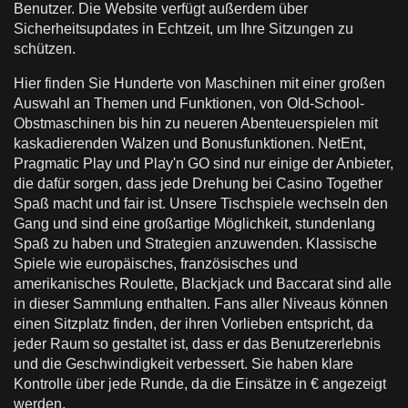
Benutzer. Die Website verfügt außerdem über
Sicherheitsupdates in Echtzeit, um Ihre Sitzungen zu
schützen.
Hier finden Sie Hunderte von Maschinen mit einer großen
Auswahl an Themen und Funktionen, von Old-School-
Obstmaschinen bis hin zu neueren Abenteuerspielen mit
kaskadierenden Walzen und Bonusfunktionen. NetEnt,
Pragmatic Play und Play'n GO sind nur einige der Anbieter,
die dafür sorgen, dass jede Drehung bei Casino Together
Spaß macht und fair ist. Unsere Tischspiele wechseln den
Gang und sind eine großartige Möglichkeit, stundenlang
Spaß zu haben und Strategien anzuwenden. Klassische
Spiele wie europäisches, französisches und
amerikanisches Roulette, Blackjack und Baccarat sind alle
in dieser Sammlung enthalten. Fans aller Niveaus können
einen Sitzplatz finden, der ihren Vorlieben entspricht, da
jeder Raum so gestaltet ist, dass er das Benutzererlebnis
und die Geschwindigkeit verbessert. Sie haben klare
Kontrolle über jede Runde, da die Einsätze in € angezeigt
werden.