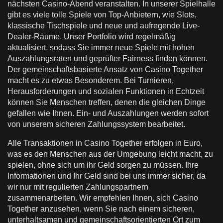
nächsten Casino-Abend veranstalten. In unserer Spielhalle
gibt es viele tolle Spiele von Top-Anbietern, wie Slots,
klassische Tischspiele und neue und aufregende Live-
Dealer-Räume. Unser Portfolio wird regelmäßig
aktualisiert, sodass Sie immer neue Spiele mit hohen
Auszahlungsraten und geprüfter Fairness finden können.
Der gemeinschaftsbasierte Ansatz von Casino Together
macht es zu etwas Besonderem. Bei Turnieren,
Herausforderungen und sozialen Funktionen in Echtzeit
können Sie Menschen treffen, denen die gleichen Dinge
gefallen wie Ihnen. Ein- und Auszahlungen werden sofort
von unserem sicheren Zahlungssystem bearbeitet.
Alle Transaktionen in Casino Together erfolgen in Euro,
was es den Menschen aus der Umgebung leicht macht, zu
spielen, ohne sich um ihr Geld sorgen zu müssen. Ihre
Informationen und Ihr Geld sind bei uns immer sicher, da
wir nur mit regulierten Zahlungspartnern
zusammenarbeiten. Wir empfehlen Ihnen, sich Casino
Together anzusehen, wenn Sie nach einem sicheren,
unterhaltsamen und gemeinschaftsorientierten Ort zum